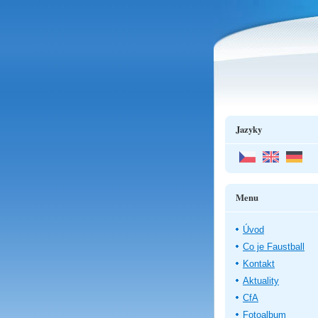
Jazyky
Menu
Úvod
Co je Faustball
Kontakt
Aktuality
CfA
Fotoalbum