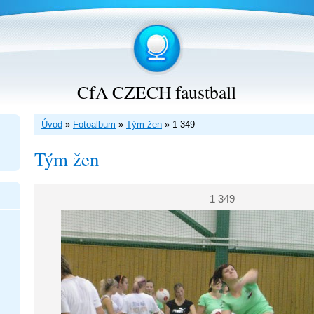
CfA CZECH faustball
Úvod
»
Fotoalbum
»
Tým žen
»
1 349
Tým žen
1 349