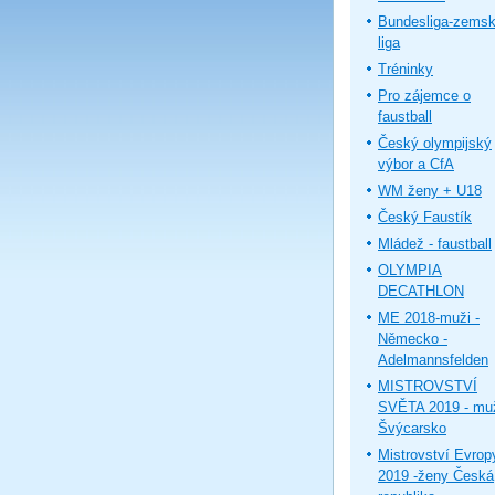
Bundesliga-zems
liga
Tréninky
Pro zájemce o
faustball
Český olympijský
výbor a CfA
WM ženy + U18
Český Faustík
Mládež - faustball
OLYMPIA
DECATHLON
ME 2018-muži -
Německo -
Adelmannsfelden
MISTROVSTVÍ
SVĚTA 2019 - muž
Švýcarsko
Mistrovství Evrop
2019 -ženy Česká