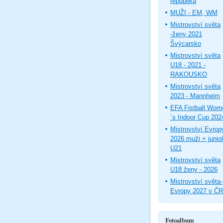
republika
MUŽI - EM, WM
Mistrovství světa
-ženy 2021
Švýcarsko
Mistrovství světa
U18 - 2021 -
RAKOUSKO
Mistrovství světa
2023 - Mannheim
EFA Fistball Wom
´s Indoor Cup 202
Mistrovství Evrop
2026 muži + junioř
U21
Mistrovství světa
U18 ženy - 2026
Mistrovství světa-
Evropy 2027 v ČR
Fotoalbum