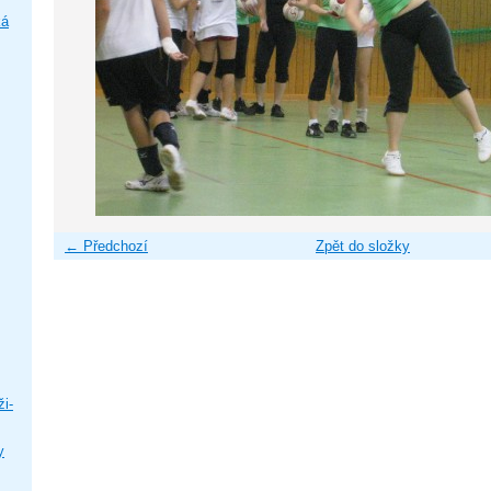
ká
← Předchozí
Zpět do složky
i-
y