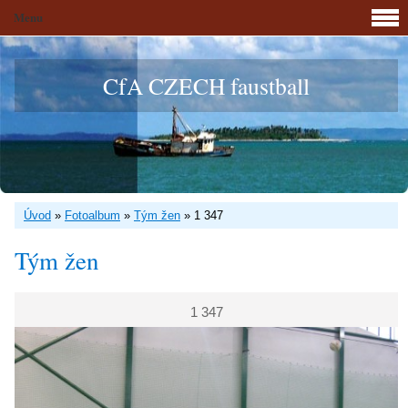
Menu
CfA CZECH faustball
Úvod
»
Fotoalbum
»
Tým žen
»
1 347
Tým žen
1 347