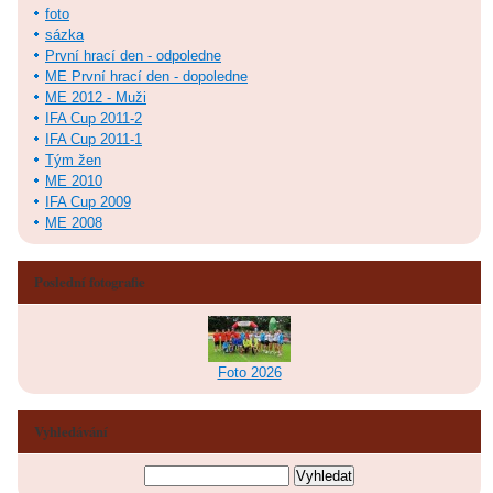
foto
sázka
První hrací den - odpoledne
ME První hrací den - dopoledne
ME 2012 - Muži
IFA Cup 2011-2
IFA Cup 2011-1
Tým žen
ME 2010
IFA Cup 2009
ME 2008
Poslední fotografie
Foto 2026
Vyhledávání