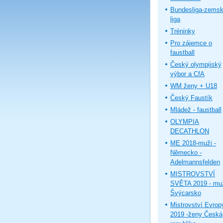
Bundesliga-zems
liga
Tréninky
Pro zájemce o
faustball
Český olympijský
výbor a CfA
WM ženy + U18
Český Faustík
Mládež - faustball
OLYMPIA
DECATHLON
ME 2018-muži -
Německo -
Adelmannsfelden
MISTROVSTVÍ
SVĚTA 2019 - muž
Švýcarsko
Mistrovství Evrop
2019 -ženy Česká