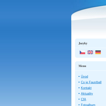
Jazyky
Menu
Úvod
Co je Faustball
Kontakt
Aktuality
CfA
Fotoalbum