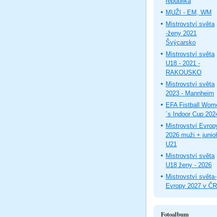
republika
MUŽI - EM, WM
Mistrovství světa
-ženy 2021
Švýcarsko
Mistrovství světa
U18 - 2021 -
RAKOUSKO
Mistrovství světa
2023 - Mannheim
EFA Fistball Wom
´s Indoor Cup 202
Mistrovství Evrop
2026 muži + junioř
U21
Mistrovství světa
U18 ženy - 2026
Mistrovství světa-
Evropy 2027 v ČR
Fotoalbum