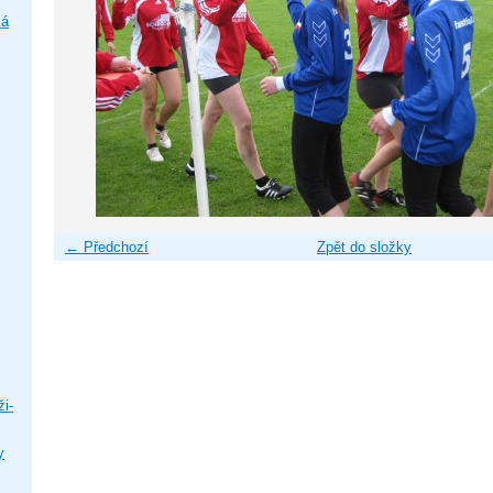
ká
← Předchozí
Zpět do složky
i-
y