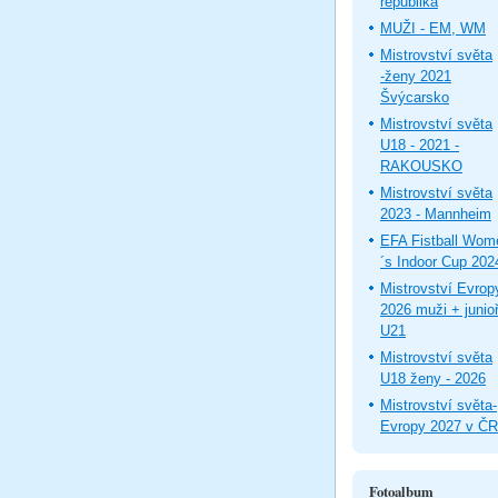
republika
MUŽI - EM, WM
Mistrovství světa
-ženy 2021
Švýcarsko
Mistrovství světa
U18 - 2021 -
RAKOUSKO
Mistrovství světa
2023 - Mannheim
EFA Fistball Wom
´s Indoor Cup 202
Mistrovství Evrop
2026 muži + junioř
U21
Mistrovství světa
U18 ženy - 2026
Mistrovství světa-
Evropy 2027 v ČR
Fotoalbum