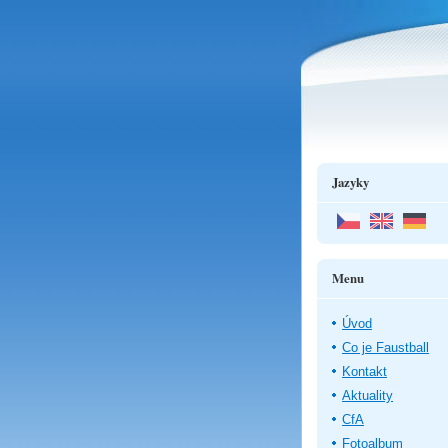
Jazyky
Menu
Úvod
Co je Faustball
Kontakt
Aktuality
CfA
Fotoalbum