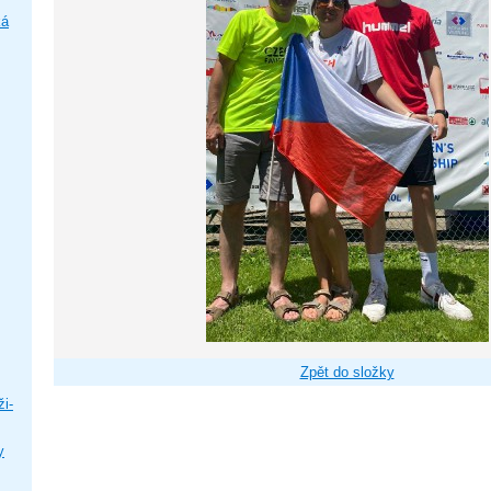
ká
Zpět do složky
i-
y