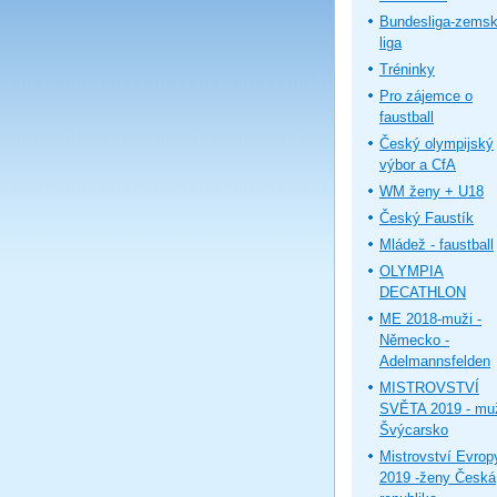
Bundesliga-zems
liga
Tréninky
Pro zájemce o
faustball
Český olympijský
výbor a CfA
WM ženy + U18
Český Faustík
Mládež - faustball
OLYMPIA
DECATHLON
ME 2018-muži -
Německo -
Adelmannsfelden
MISTROVSTVÍ
SVĚTA 2019 - muž
Švýcarsko
Mistrovství Evrop
2019 -ženy Česká