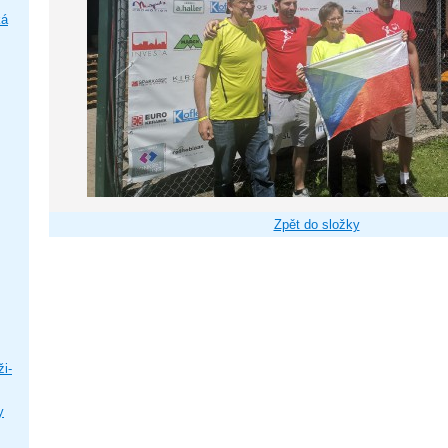
ká
Zpět do složky
i-
y