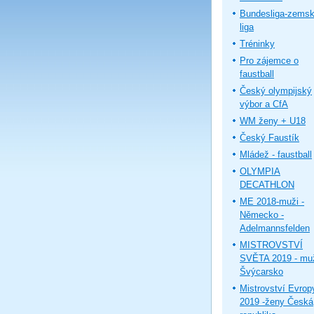
Bundesliga-zems
liga
Tréninky
Pro zájemce o
faustball
Český olympijský
výbor a CfA
WM ženy + U18
Český Faustík
Mládež - faustball
OLYMPIA
DECATHLON
ME 2018-muži -
Německo -
Adelmannsfelden
MISTROVSTVÍ
SVĚTA 2019 - muž
Švýcarsko
Mistrovství Evrop
2019 -ženy Česká