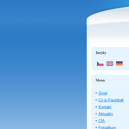
Jazyky
Menu
Úvod
Co je Faustball
Kontakt
Aktuality
CfA
Fotoalbum