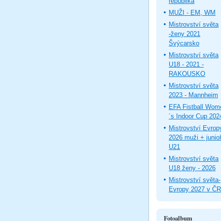
republika
MUŽI - EM, WM
Mistrovství světa
-ženy 2021
Švýcarsko
Mistrovství světa
U18 - 2021 -
RAKOUSKO
Mistrovství světa
2023 - Mannheim
EFA Fistball Wom
´s Indoor Cup 202
Mistrovství Evrop
2026 muži + junioř
U21
Mistrovství světa
U18 ženy - 2026
Mistrovství světa-
Evropy 2027 v ČR
Fotoalbum