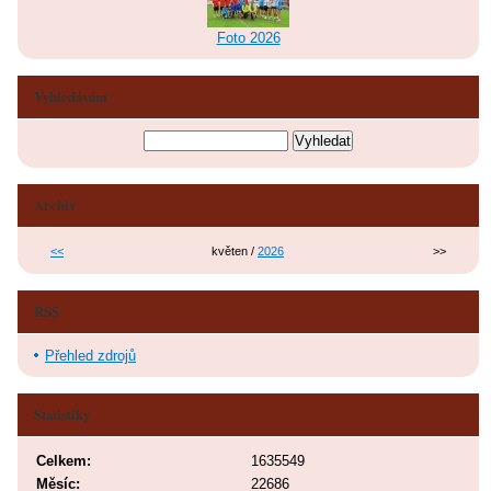
Foto 2026
Vyhledávání
Archiv
<<
květen /
2026
>>
RSS
Přehled zdrojů
Statistiky
Celkem:
1635549
Měsíc:
22686