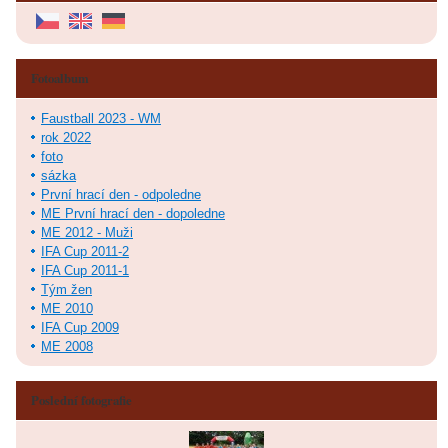
Fotoalbum
Faustball 2023 - WM
rok 2022
foto
sázka
První hrací den - odpoledne
ME První hrací den - dopoledne
ME 2012 - Muži
IFA Cup 2011-2
IFA Cup 2011-1
Tým žen
ME 2010
IFA Cup 2009
ME 2008
Poslední fotografie