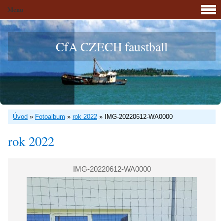
Menu
CfA CZECH faustball
Úvod
»
Fotoalbum
»
rok 2022
»
IMG-20220612-WA0000
rok 2022
IMG-20220612-WA0000