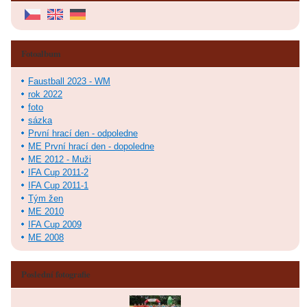
Fotoalbum
Faustball 2023 - WM
rok 2022
foto
sázka
První hrací den - odpoledne
ME První hrací den - dopoledne
ME 2012 - Muži
IFA Cup 2011-2
IFA Cup 2011-1
Tým žen
ME 2010
IFA Cup 2009
ME 2008
Poslední fotografie