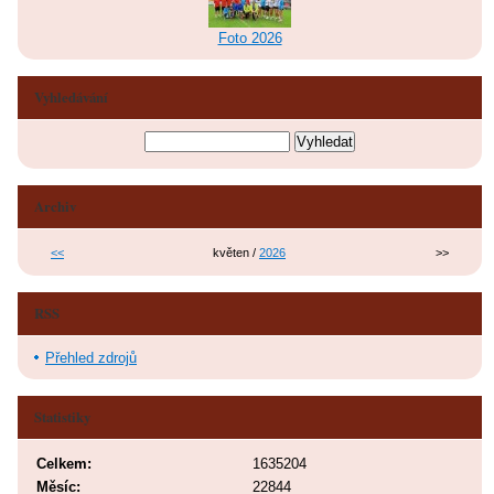
Foto 2026
Vyhledávání
Archiv
<<
květen /
2026
>>
RSS
Přehled zdrojů
Statistiky
Celkem:
1635204
Měsíc:
22844