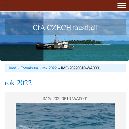
Menu
CfA CZECH faustball
Úvod
»
Fotoalbum
»
rok 2022
»
IMG-20220610-WA0001
rok 2022
IMG-20220610-WA0001