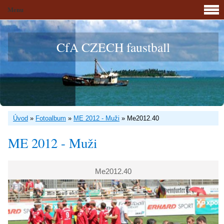
Menu
CfA CZECH faustball
Úvod
»
Fotoalbum
»
ME 2012 - Muži
»
Me2012.40
ME 2012 - Muži
Me2012.40