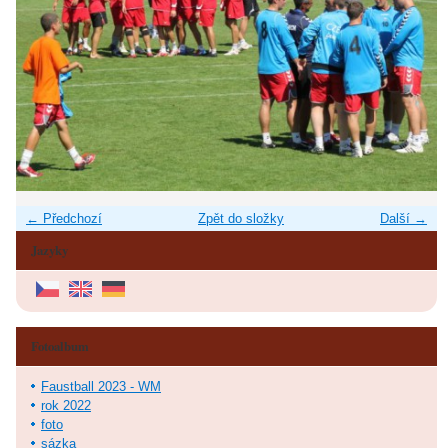
← Předchozí
Zpět do složky
Další →
Jazyky
Fotoalbum
Faustball 2023 - WM
rok 2022
foto
sázka