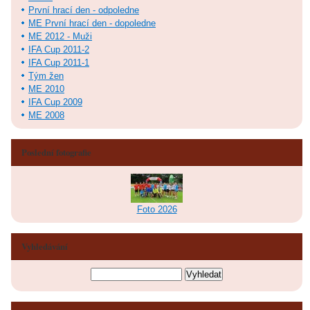
První hrací den - odpoledne
ME První hrací den - dopoledne
ME 2012 - Muži
IFA Cup 2011-2
IFA Cup 2011-1
Tým žen
ME 2010
IFA Cup 2009
ME 2008
Poslední fotografie
Foto 2026
Vyhledávání