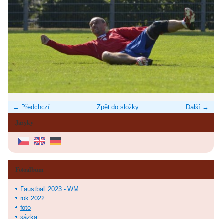
← Předchozí
Zpět do složky
Další →
Jazyky
Fotoalbum
Faustball 2023 - WM
rok 2022
foto
sázka