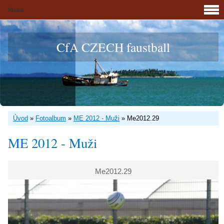
Menu
CfA CZECH faustball
Úvod
»
Fotoalbum
»
ME 2012 - Muži
»
Me2012.29
ME 2012 - Muži
Me2012.29