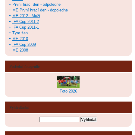
První hrací den - odpoledne
ME První hrací den - dopoledne
ME 2012 - Muži
IFA Cup 2011-2
IFA Cup 2011-1
Tým žen
ME 2010
IFA Cup 2009
ME 2008
Poslední fotografie
Foto 2026
Vyhledávání