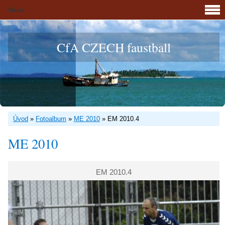
Menu
CfA CZECH faustball
Úvod
»
Fotoalbum
»
ME 2010
»
EM 2010.4
ME 2010
EM 2010.4