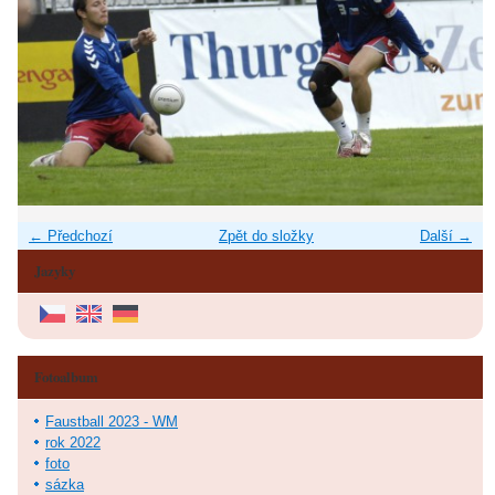
← Předchozí
Zpět do složky
Další →
Jazyky
Fotoalbum
Faustball 2023 - WM
rok 2022
foto
sázka