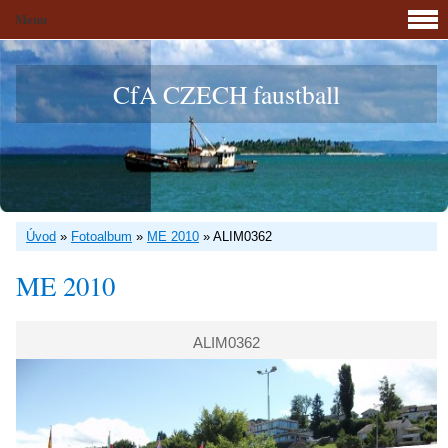
Menu
CfA CZECH faustball
Úvod
»
Fotoalbum
»
ME 2010
»
ALIM0362
ME 2010
ALIM0362