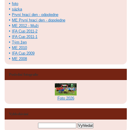
foto
sázka
První hrací den - odpoledne
ME První hrací den - dopoledne
ME 2012 - Muži
IFA Cup 2011-2
IFA Cup 2011-1
Tým žen
ME 2010
IFA Cup 2009
ME 2008
Poslední fotografie
Foto 2026
Vyhledávání