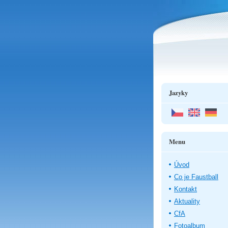
Jazyky
Menu
Úvod
Co je Faustball
Kontakt
Aktuality
CfA
Fotoalbum