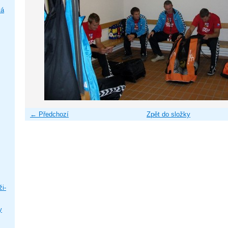
ká
← Předchozí
Zpět do složky
i-
y