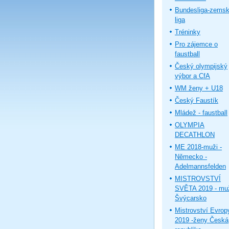
Bundesliga-zems
liga
Tréninky
Pro zájemce o
faustball
Český olympijský
výbor a CfA
WM ženy + U18
Český Faustík
Mládež - faustball
OLYMPIA
DECATHLON
ME 2018-muži -
Německo -
Adelmannsfelden
MISTROVSTVÍ
SVĚTA 2019 - muž
Švýcarsko
Mistrovství Evrop
2019 -ženy Česká