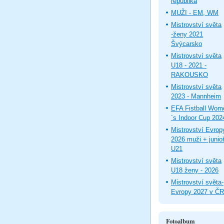
republika
MUŽI - EM, WM
Mistrovství světa
-ženy 2021
Švýcarsko
Mistrovství světa
U18 - 2021 -
RAKOUSKO
Mistrovství světa
2023 - Mannheim
EFA Fistball Wom
´s Indoor Cup 202
Mistrovství Evrop
2026 muži + junioř
U21
Mistrovství světa
U18 ženy - 2026
Mistrovství světa-
Evropy 2027 v ČR
Fotoalbum