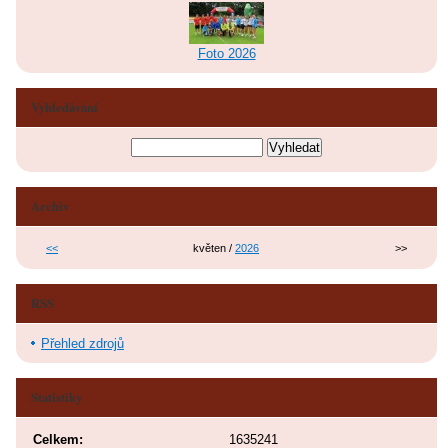
Foto 2026
Vyhledávání
Archiv
<<
květen /
2026
>>
RSS
Přehled zdrojů
Statistiky
Celkem:
1635241