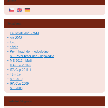
Jazyky
Fotoalbum
Faustball 2023 - WM
rok 2022
foto
sázka
První hrací den - odpoledne
ME První hrací den - dopoledne
ME 2012 - Muži
IFA Cup 2011-2
IFA Cup 2011-1
Tým žen
ME 2010
IFA Cup 2009
ME 2008
Poslední fotografie