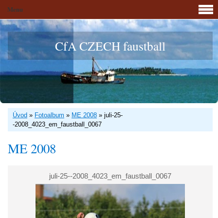
Menu
CfA CZECH faustball
Úvod
»
Fotoalbum
»
ME 2008
»
juli-25-
-2008_4023_em_faustball_0067
ME 2008
juli-25--2008_4023_em_faustball_0067