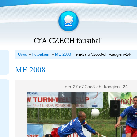
CfA CZECH faustball
Úvod
»
Fotoalbum
»
ME 2008
»
em-27.o7.2oo8-ch.-kadgien--24-
ME 2008
em-27.o7.2oo8-ch.-kadgien--24-