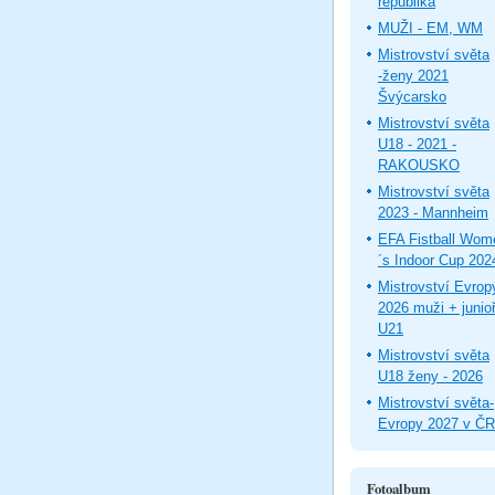
republika
MUŽI - EM, WM
Mistrovství světa
-ženy 2021
Švýcarsko
Mistrovství světa
U18 - 2021 -
RAKOUSKO
Mistrovství světa
2023 - Mannheim
EFA Fistball Wom
´s Indoor Cup 202
Mistrovství Evrop
2026 muži + junioř
U21
Mistrovství světa
U18 ženy - 2026
Mistrovství světa-
Evropy 2027 v ČR
Fotoalbum