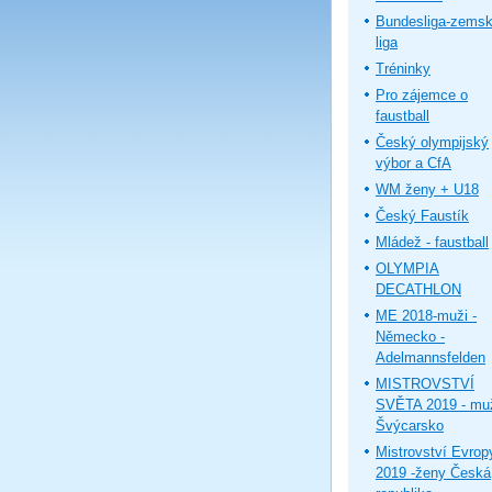
Bundesliga-zems
liga
Tréninky
Pro zájemce o
faustball
Český olympijský
výbor a CfA
WM ženy + U18
Český Faustík
Mládež - faustball
OLYMPIA
DECATHLON
ME 2018-muži -
Německo -
Adelmannsfelden
MISTROVSTVÍ
SVĚTA 2019 - muž
Švýcarsko
Mistrovství Evrop
2019 -ženy Česká