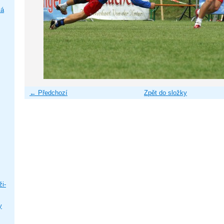
ká
← Předchozí
Zpět do složky
i-
y