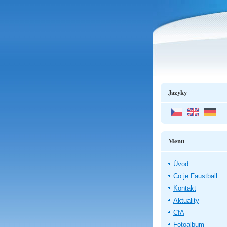
Jazyky
Menu
Úvod
Co je Faustball
Kontakt
Aktuality
CfA
Fotoalbum