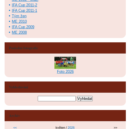
IFA Cup 2011-2
IFA Cup 2011-1
Tým žen
ME 2010
IFA Cup 2009
ME 2008
Poslední fotografie
Foto 2026
Vyhledávání
Archiv
<<
květen /
2026
>>