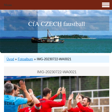
Menu
CfA CZECH faustball
Úvod
»
Fotoalbum
»
IMG-20230722-WA0021
IMG-20230722-WA0021