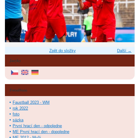
Zpět do složky
Další →
Jazyky
Fotoalbum
Faustball 2023 - WM
rok 2022
foto
sázka
První hrací den - odpoledne
ME První hrací den - dopoledne
ME 2012 - Muži