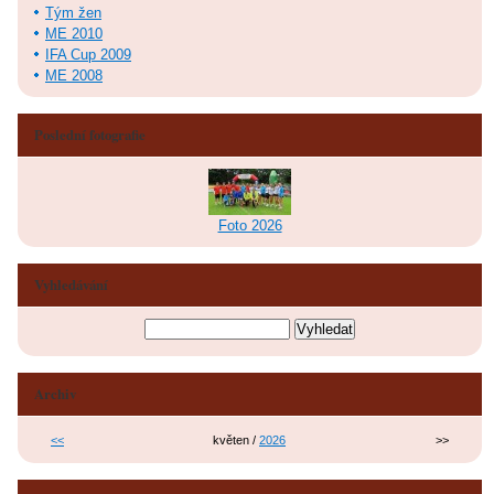
Tým žen
ME 2010
IFA Cup 2009
ME 2008
Poslední fotografie
Foto 2026
Vyhledávání
Archiv
<<
květen /
2026
>>