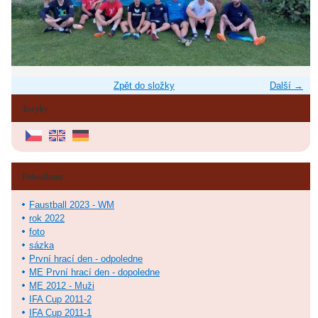
Zpět do složky
Další →
Jazyky
Fotoalbum
Faustball 2023 - WM
rok 2022
foto
sázka
První hrací den - odpoledne
ME První hrací den - dopoledne
ME 2012 - Muži
IFA Cup 2011-2
IFA Cup 2011-1