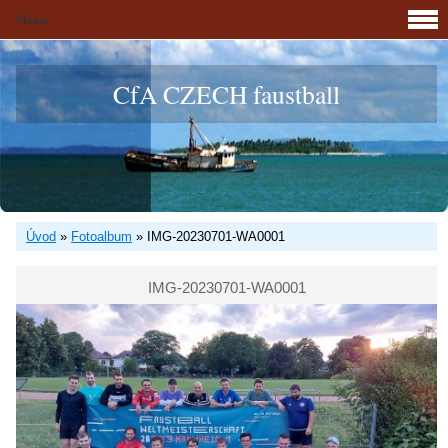
Menu
CfA CZECH faustball
Úvod
»
Fotoalbum
»
IMG-20230701-WA0001
IMG-20230701-WA0001