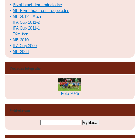
První hrací den - odpoledne
ME První hrací den - dopoledne
ME 2012 - Muži
IFA Cup 2011-2
IFA Cup 2011-1
Tým žen
ME 2010
IFA Cup 2009
ME 2008
Poslední fotografie
Foto 2026
Vyhledávání