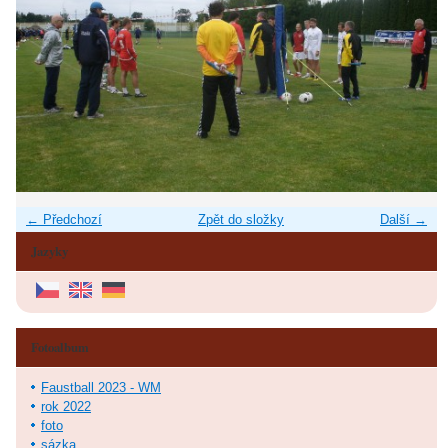
← Předchozí
Zpět do složky
Další →
Jazyky
Fotoalbum
Faustball 2023 - WM
rok 2022
foto
sázka