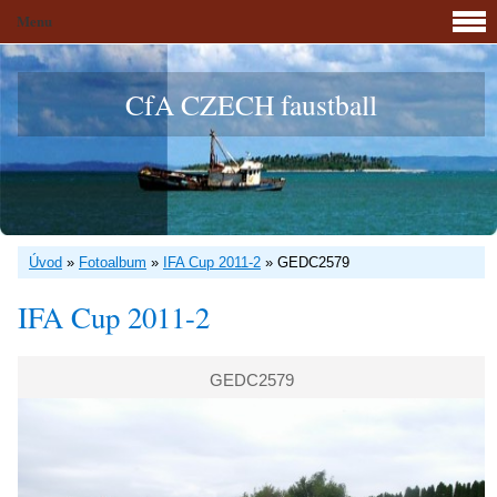
Menu
CfA CZECH faustball
Úvod
»
Fotoalbum
»
IFA Cup 2011-2
»
GEDC2579
IFA Cup 2011-2
GEDC2579