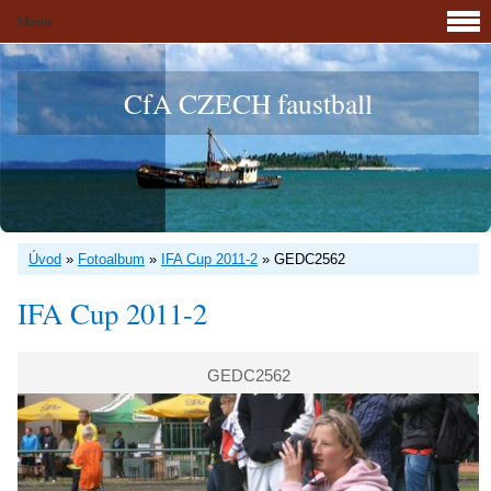
Menu
CfA CZECH faustball
Úvod
»
Fotoalbum
»
IFA Cup 2011-2
»
GEDC2562
IFA Cup 2011-2
GEDC2562