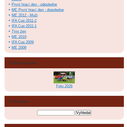
První hrací den - odpoledne
ME První hrací den - dopoledne
ME 2012 - Muži
IFA Cup 2011-2
IFA Cup 2011-1
Tým žen
ME 2010
IFA Cup 2009
ME 2008
Poslední fotografie
Foto 2026
Vyhledávání