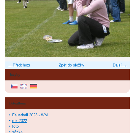
← Předchozí
Zpět do složky
Další →
Jazyky
Fotoalbum
Faustball 2023 - WM
rok 2022
foto
sázka