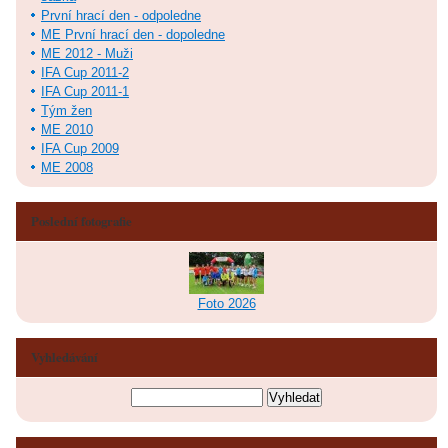
První hrací den - odpoledne
ME První hrací den - dopoledne
ME 2012 - Muži
IFA Cup 2011-2
IFA Cup 2011-1
Tým žen
ME 2010
IFA Cup 2009
ME 2008
Poslední fotografie
Foto 2026
Vyhledávání