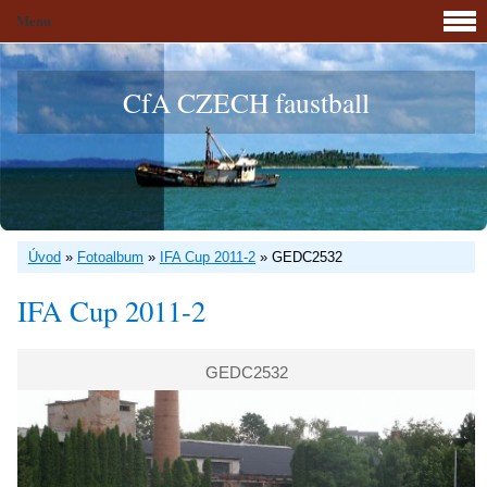
Menu
CfA CZECH faustball
Úvod
»
Fotoalbum
»
IFA Cup 2011-2
»
GEDC2532
IFA Cup 2011-2
GEDC2532