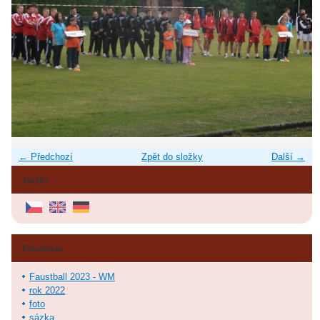
← Předchozí
Zpět do složky
Další →
Jazyky
Fotoalbum
Faustball 2023 - WM
rok 2022
foto
sázka