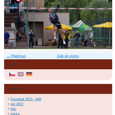
← Předchozí
Zpět do složky
Jazyky
Fotoalbum
Faustball 2023 - WM
rok 2022
foto
sázka