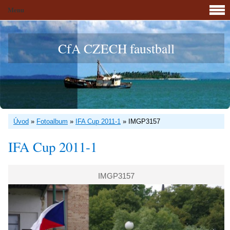
Menu
CfA CZECH faustball
Úvod
»
Fotoalbum
»
IFA Cup 2011-1
»
IMGP3157
IFA Cup 2011-1
IMGP3157