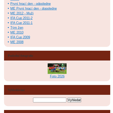
První hrací den - odpoledne
ME První hrací den - dopoledne
ME 2012 - Muži
IFA Cup 2011-2
IFA Cup 2011-1
Tým žen
ME 2010
IFA Cup 2009
ME 2008
Poslední fotografie
Foto 2026
Vyhledávání