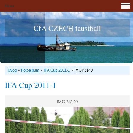
Menu
CfA CZECH faustball
Úvod
»
Fotoalbum
»
IFA Cup 2011-1
»
IMGP3140
IFA Cup 2011-1
IMGP3140