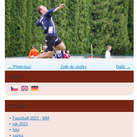
← Předchozí
Zpět do složky
Další →
Jazyky
Fotoalbum
Faustball 2023 - WM
rok 2022
foto
sázka