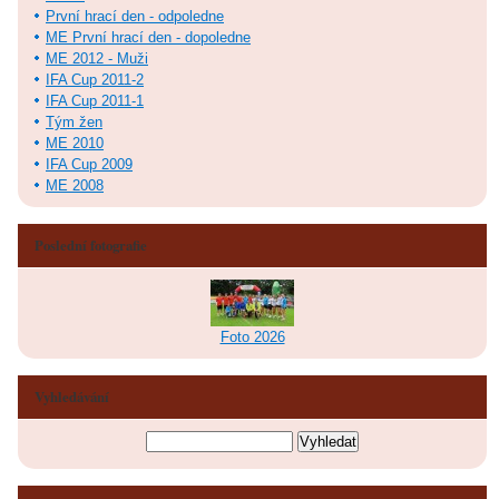
První hrací den - odpoledne
ME První hrací den - dopoledne
ME 2012 - Muži
IFA Cup 2011-2
IFA Cup 2011-1
Tým žen
ME 2010
IFA Cup 2009
ME 2008
Poslední fotografie
Foto 2026
Vyhledávání