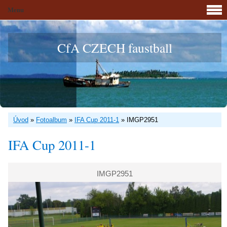
Menu
CfA CZECH faustball
Úvod
»
Fotoalbum
»
IFA Cup 2011-1
»
IMGP2951
IFA Cup 2011-1
IMGP2951