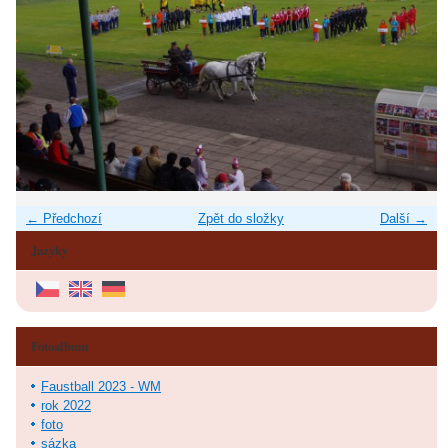
← Předchozí
Zpět do složky
Další →
Jazyky
Fotoalbum
Faustball 2023 - WM
rok 2022
foto
sázka