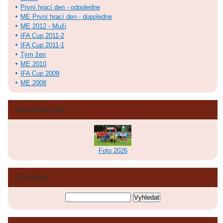
První hrací den - odpoledne
ME První hrací den - dopoledne
ME 2012 - Muži
IFA Cup 2011-2
IFA Cup 2011-1
Tým žen
ME 2010
IFA Cup 2009
ME 2008
Poslední fotografie
Foto 2026
Vyhledávání