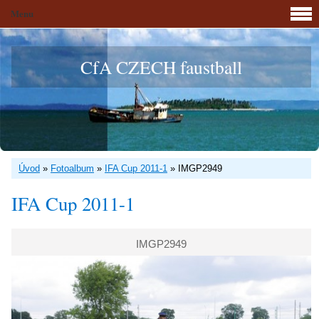
Menu
CfA CZECH faustball
Úvod
»
Fotoalbum
»
IFA Cup 2011-1
»
IMGP2949
IFA Cup 2011-1
IMGP2949