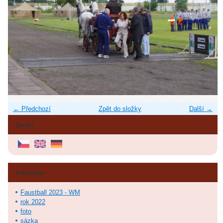
← Předchozí
Zpět do složky
Další →
Jazyky
Fotoalbum
Faustball 2023 - WM
rok 2022
foto
sázka