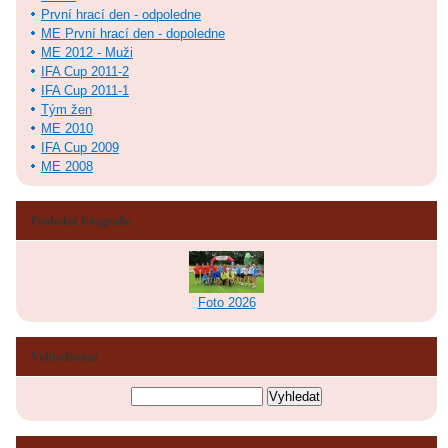
První hrací den - odpoledne
ME První hrací den - dopoledne
ME 2012 - Muži
IFA Cup 2011-2
IFA Cup 2011-1
Tým žen
ME 2010
IFA Cup 2009
ME 2008
Poslední fotografie
Foto 2026
Vyhledávání