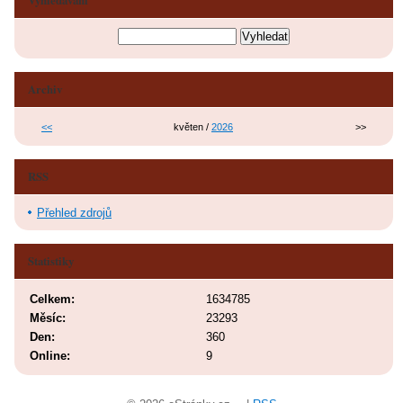
Archiv
<<
květen /
2026
>>
RSS
Přehled zdrojů
Statistiky
Celkem:
1634785
Měsíc:
23293
Den:
360
Online:
9