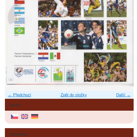
← Předchozí
Zpět do složky
Další →
Jazyky
Fotoalbum