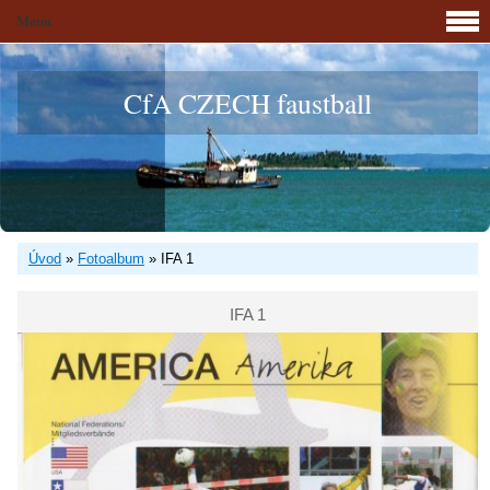
Menu
CfA CZECH faustball
Úvod
»
Fotoalbum
»
IFA 1
IFA 1