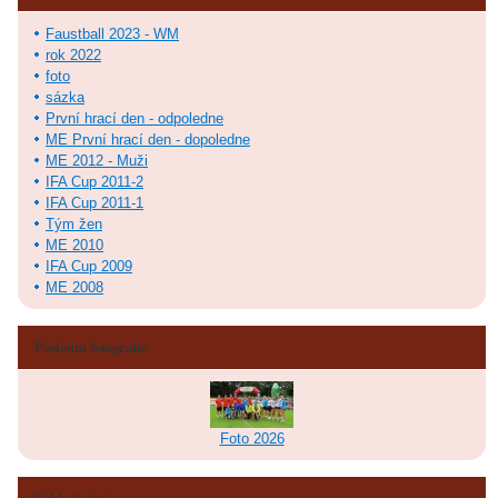
Faustball 2023 - WM
rok 2022
foto
sázka
První hrací den - odpoledne
ME První hrací den - dopoledne
ME 2012 - Muži
IFA Cup 2011-2
IFA Cup 2011-1
Tým žen
ME 2010
IFA Cup 2009
ME 2008
Poslední fotografie
Foto 2026
Vyhledávání