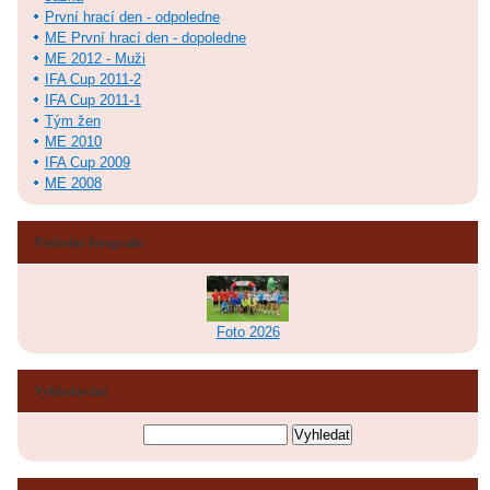
První hrací den - odpoledne
ME První hrací den - dopoledne
ME 2012 - Muži
IFA Cup 2011-2
IFA Cup 2011-1
Tým žen
ME 2010
IFA Cup 2009
ME 2008
Poslední fotografie
Foto 2026
Vyhledávání