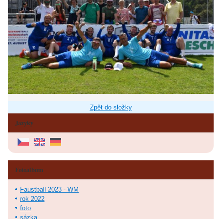
Zpět do složky
Jazyky
Fotoalbum
Faustball 2023 - WM
rok 2022
foto
sázka