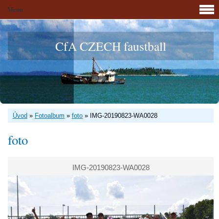
Menu
CfA CZECH faustball
Úvod
»
Fotoalbum
»
foto
»
IMG-20190823-WA0028
foto
IMG-20190823-WA0028