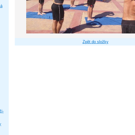
ká
Zpět do složky
i-
y