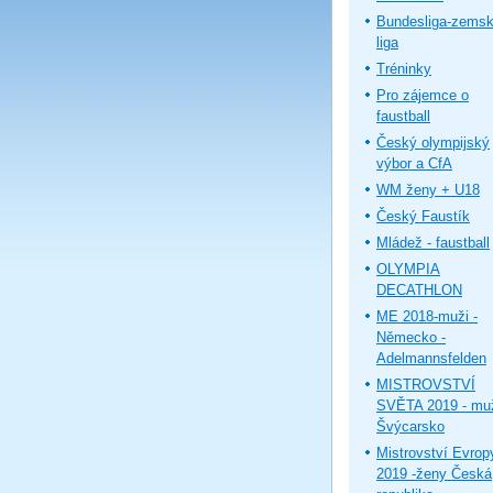
Bundesliga-zems
liga
Tréninky
Pro zájemce o
faustball
Český olympijský
výbor a CfA
WM ženy + U18
Český Faustík
Mládež - faustball
OLYMPIA
DECATHLON
ME 2018-muži -
Německo -
Adelmannsfelden
MISTROVSTVÍ
SVĚTA 2019 - muž
Švýcarsko
Mistrovství Evrop
2019 -ženy Česká