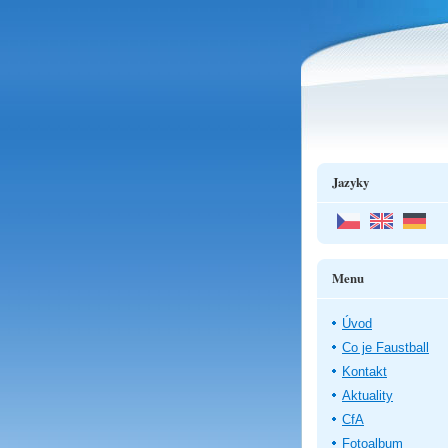
Jazyky
Menu
Úvod
Co je Faustball
Kontakt
Aktuality
CfA
Fotoalbum