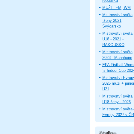
republika
MUŽI - EM, WM
Mistrovství světa
-ženy 2021
Švýcarsko
Mistrovství světa
U18 - 2021 -
RAKOUSKO
Mistrovství světa
2023 - Mannheim
EFA Fistball Wom
´s Indoor Cup 202
Mistrovství Evrop
2026 muži + junioř
U21
Mistrovství světa
U18 ženy - 2026
Mistrovství světa-
Evropy 2027 v ČR
Fotoalbum