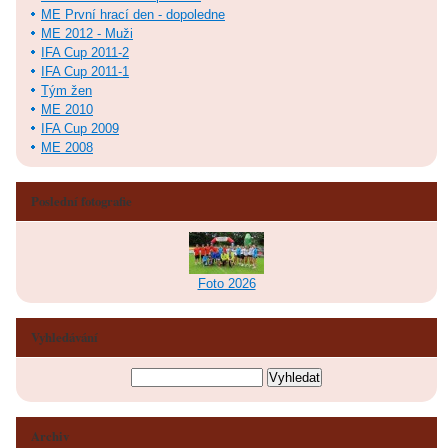
ME První hrací den - dopoledne
ME 2012 - Muži
IFA Cup 2011-2
IFA Cup 2011-1
Tým žen
ME 2010
IFA Cup 2009
ME 2008
Poslední fotografie
Foto 2026
Vyhledávání
Archiv