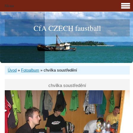
Menu
CfA CZECH faustball
Úvod
»
Fotoalbum
»
chvilka soustředění
chvilka soustředění