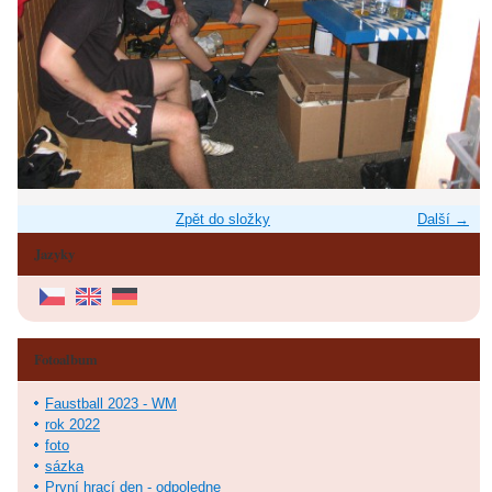
Zpět do složky
Další →
Jazyky
Fotoalbum
Faustball 2023 - WM
rok 2022
foto
sázka
První hrací den - odpoledne