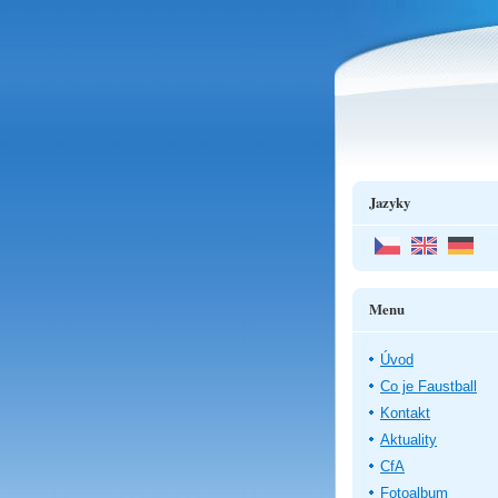
Jazyky
Menu
Úvod
Co je Faustball
Kontakt
Aktuality
CfA
Fotoalbum