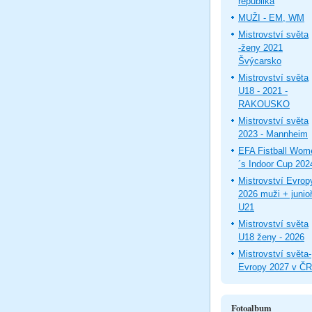
republika
MUŽI - EM, WM
Mistrovství světa
-ženy 2021
Švýcarsko
Mistrovství světa
U18 - 2021 -
RAKOUSKO
Mistrovství světa
2023 - Mannheim
EFA Fistball Wom
´s Indoor Cup 202
Mistrovství Evrop
2026 muži + junioř
U21
Mistrovství světa
U18 ženy - 2026
Mistrovství světa-
Evropy 2027 v ČR
Fotoalbum