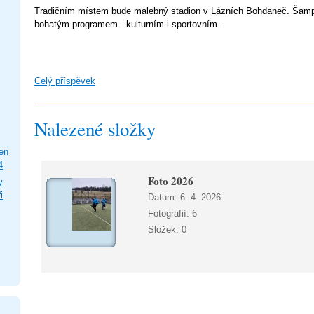
Tradičním místem bude malebný stadion v Lázních Bohdaneč. Šamp
bohatým programem - kulturním i sportovním.
Celý příspěvek
Nalezené složky
en
4
Foto 2026
y
i
Datum:
6. 4. 2026
Fotografií:
6
Složek:
0