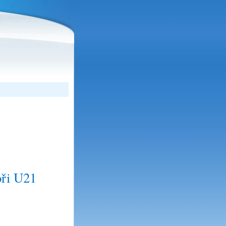
oři U21