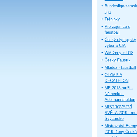
Bundesliga-zems
liga
Tréninky
Pro zájemce o
faustball
Český olympijský
výbor a CfA
WM ženy + U18
Český Faustík
Mládež - faustball
OLYMPIA
DECATHLON
ME 2018-muži -
Německo -
Adelmannsfelden
MISTROVSTVÍ
SVĚTA 2019 - muž
Švýcarsko
Mistrovství Evrop
2019 -ženy Česká