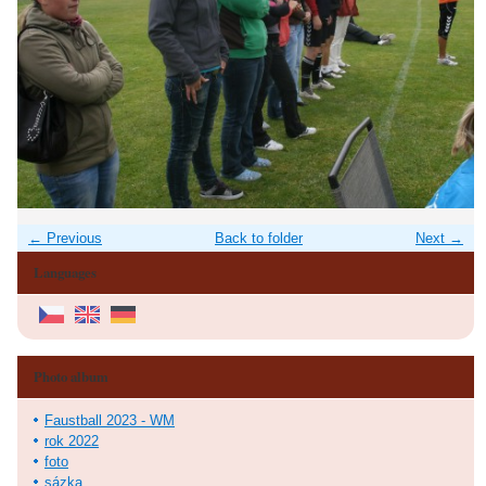
← Previous
Back to folder
Next →
Languages
Photo album
Faustball 2023 - WM
rok 2022
foto
sázka