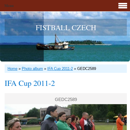
Menu
FISTBALL CZECH
Home
»
Photo album
»
IFA Cup 2011-2
»
GEDC2589
IFA Cup 2011-2
GEDC2589