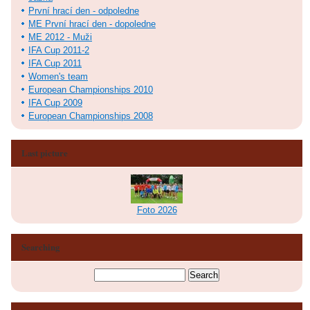
První hrací den - odpoledne
ME První hrací den - dopoledne
ME 2012 - Muži
IFA Cup 2011-2
IFA Cup 2011
Women's team
European Championships 2010
IFA Cup 2009
European Championships 2008
Last picture
Foto 2026
Searching