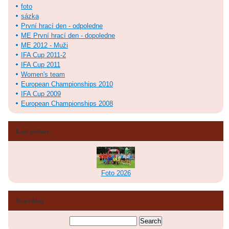
foto
sázka
První hrací den - odpoledne
ME První hrací den - dopoledne
ME 2012 - Muži
IFA Cup 2011-2
IFA Cup 2011
Women's team
European Championships 2010
IFA Cup 2009
European Championships 2008
Last picture
Foto 2026
Searching