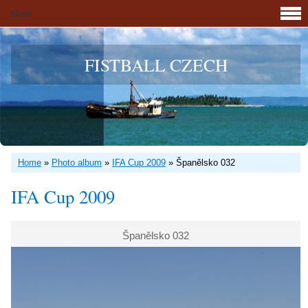
Menu
FISTBALL CZECH
Home
»
Photo album
»
IFA Cup 2009
»
Španělsko 032
IFA Cup 2009
Španělsko 032