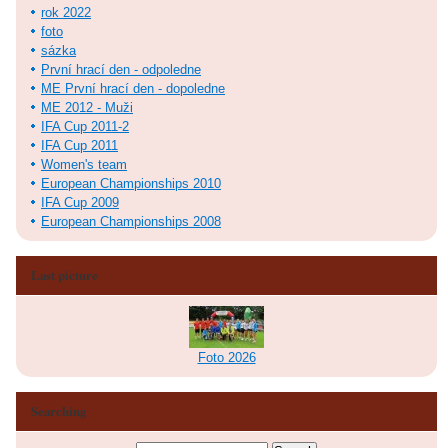
rok 2022
foto
sázka
První hrací den - odpoledne
ME První hrací den - dopoledne
ME 2012 - Muži
IFA Cup 2011-2
IFA Cup 2011
Women's team
European Championships 2010
IFA Cup 2009
European Championships 2008
Last picture
Foto 2026
Searching