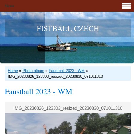
Menu
FISTBALL CZECH
Home
»
Photo album
»
Faustball 2023 - WM
»
IMG_20230826_123303_resized_20230830_071011310
Faustball 2023 - WM
IMG_20230826_123303_resized_20230830_071011310