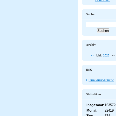
Foto 2026
Suche
Archiv
<<
Mai /
2026
>>
RSS
Quellenübersicht
Statistiken
Insgesamt:
163572
Monat:
22419
Tag:
874