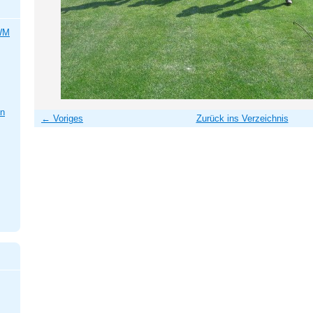
 WM
en
← Voriges
Zurück ins Verzeichnis