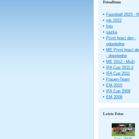
Fotoalbum
Faustball 2023 -
rok 2022
foto
sázka
První hrací den -
odpoledne
ME První hrací d
- dopoledne
ME 2012 - Muži
IFA Cup 2011-2
IFA Cup 2011
Frauen-Team
EM 2010
IFA Cup 2009
EM 2008
Letzte Fotos