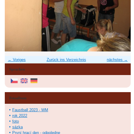
← Voriges
Zurück ins Verzeichnis
nächstes →
Sprachen
Fotoalbum
Faustball 2023 - WM
rok 2022
foto
sázka
První hrací den - odpoledne