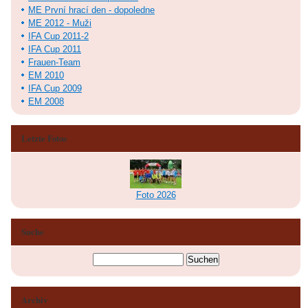
ME První hrací den - dopoledne
ME 2012 - Muži
IFA Cup 2011-2
IFA Cup 2011
Frauen-Team
EM 2010
IFA Cup 2009
EM 2008
Letzte Fotos
Foto 2026
Suche
Archiv