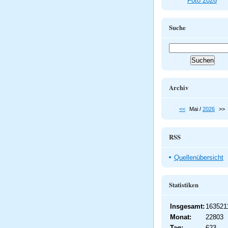
Foto 2026
Suche
Archiv
<<
Mai /
2026
>>
RSS
Quellenübersicht
Statistiken
Insgesamt:
163521
Monat:
22803
Tag:
623