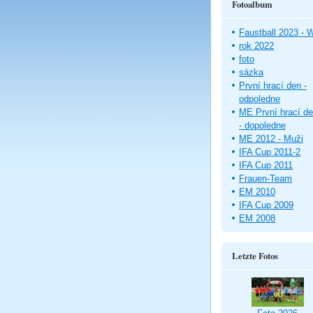
Fotoalbum
Faustball 2023 -
rok 2022
foto
sázka
První hrací den -
odpoledne
ME První hrací d
- dopoledne
ME 2012 - Muži
IFA Cup 2011-2
IFA Cup 2011
Frauen-Team
EM 2010
IFA Cup 2009
EM 2008
Letzte Fotos