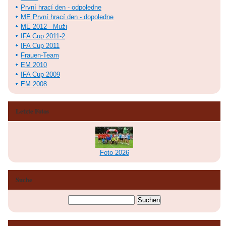
První hrací den - odpoledne
ME První hrací den - dopoledne
ME 2012 - Muži
IFA Cup 2011-2
IFA Cup 2011
Frauen-Team
EM 2010
IFA Cup 2009
EM 2008
Letzte Fotos
Foto 2026
Suche