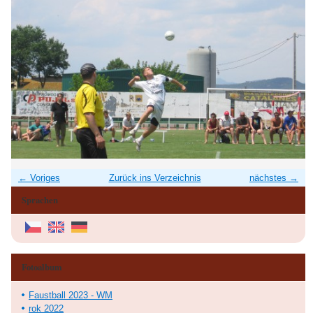
← Voriges
Zurück ins Verzeichnis
nächstes →
Sprachen
Fotoalbum
Faustball 2023 - WM
rok 2022