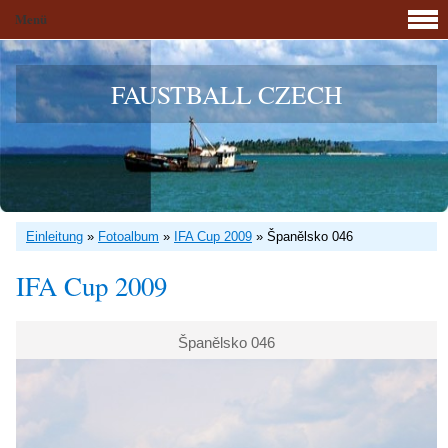
Menü
FAUSTBALL CZECH
Einleitung
»
Fotoalbum
»
IFA Cup 2009
»
Španělsko 046
IFA Cup 2009
Španělsko 046