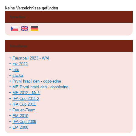
Keine Verzeichnisse gefunden
Sprachen
Fotoalbum
Faustball 2023 - WM
rok 2022
foto
sázka
První hrací den - odpoledne
ME První hrací den - dopoledne
ME 2012 - Muži
IFA Cup 2011-2
IFA Cup 2011
Frauen-Team
EM 2010
IFA Cup 2009
EM 2008