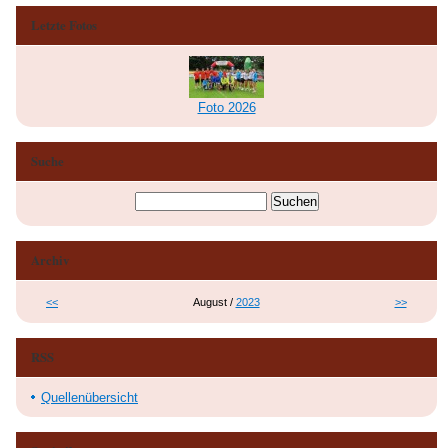
Letzte Fotos
Foto 2026
Suche
Archiv
<<
August /
2023
>>
RSS
Quellenübersicht